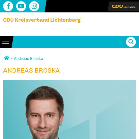
CDU Kreisverband Lichtenberg
Toggle navigation
Sie sind hier
»
Andreas Broska
ANDREAS BROSKA
ANDREAS BROSKA