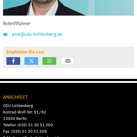
Schriftführer
post@cdu-lichtenberg.de
Empfehlen Sie uns!
ANSCHRIFT
Fußbereich
CDU Lich­ten­berg
Konrad-Wolf-Str. 91/92
13055
Ber­lin
Telefon:
(030) 51 30 51 200
Fax:
(030) 51 30 51 209