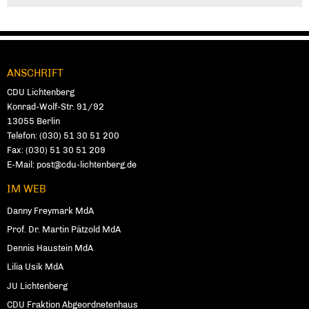
ANSCHRIFT
Fußbereich
CDU Lich­ten­berg
Konrad-Wolf-Str. 91/92
13055
Ber­lin
Telefon:
(030) 51 30 51 200
Fax:
(030) 51 30 51 209
E-Mail:
post@cdu-lichtenberg.de
IM WEB
Danny Freymark MdA
Prof. Dr. Martin Pätzold MdA
Dennis Haustein MdA
Lilia Usik MdA
JU Lichtenberg
CDU Fraktion Abgeordnetenhaus