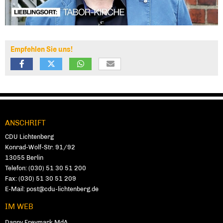
Empfehlen Sie uns!
ANSCHRIFT
Fußbereich
CDU Lich­ten­berg
Konrad-Wolf-Str. 91/92
13055
Ber­lin
Telefon:
(030) 51 30 51 200
Fax:
(030) 51 30 51 209
E-Mail:
post@cdu-lichtenberg.de
IM WEB
Danny Freymark MdA