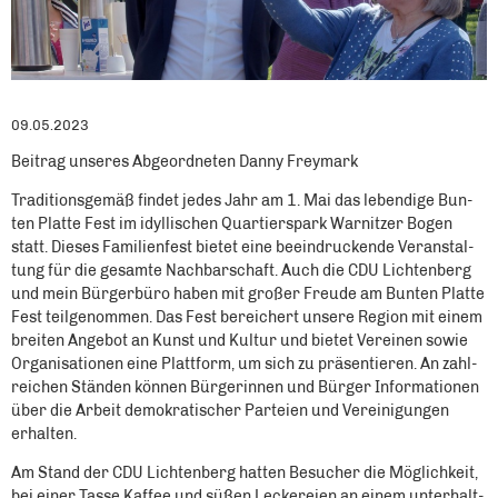
09.05.2023
Beitrag unseres Abgeordneten Danny Freymark
Tra­di­ti­ons­ge­mäß fin­det jedes Jahr am 1. Mai das leben­di­ge Bun­
ten Plat­te Fest im idyl­li­schen Quar­tier­spark War­nit­zer Bogen
statt. Die­ses Fami­li­en­fest bie­tet eine beein­dru­cken­de Ver­an­stal­
tung für die gesam­te Nach­bar­schaft. Auch die CDU Lich­ten­berg
und mein Bür­ger­bü­ro haben mit gro­ßer Freu­de am Bun­ten Plat­te
Fest teil­ge­nom­men. Das Fest berei­chert unse­re Regi­on mit einem
brei­ten Ange­bot an Kunst und Kul­tur und bie­tet Ver­ei­nen sowie
Orga­ni­sa­tio­nen eine Platt­form, um sich zu prä­sen­tie­ren. An zahl­
rei­chen Stän­den kön­nen Bür­ge­rin­nen und Bür­ger Infor­ma­tio­nen
über die Arbeit demo­kra­ti­scher Par­tei­en und Ver­ei­ni­gun­gen
erhal­ten.
Am Stand der CDU Lich­ten­berg hat­ten Besu­cher die Mög­lich­keit,
bei einer Tas­se Kaf­fee und süßen Lecke­rei­en an einem unter­halt­