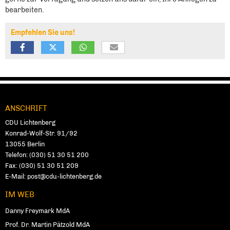
bear­bei­ten.
Empfehlen Sie uns!
ANSCHRIFT
Fußbereich
CDU Lich­ten­berg
Konrad-Wolf-Str. 91/92
13055
Ber­lin
Telefon:
(030) 51 30 51 200
Fax:
(030) 51 30 51 209
E-Mail:
post@cdu-lichtenberg.de
IM WEB
Danny Freymark MdA
Prof. Dr. Martin Pätzold MdA