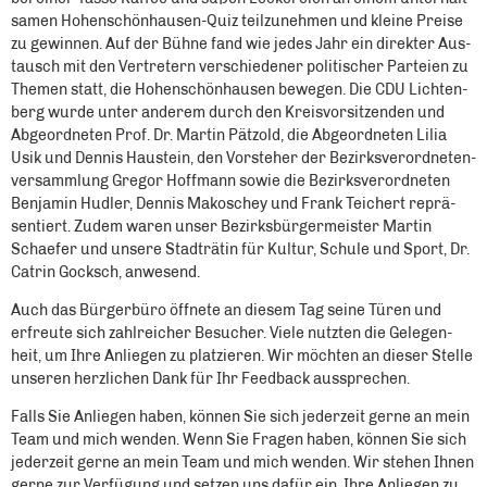
sa­men Hohen­schön­hau­sen-Quiz teil­zu­neh­men und klei­ne Prei­se
zu gewin­nen. Auf der Büh­ne fand wie jedes Jahr ein direk­ter Aus­
tau­sch mit den Ver­tre­tern ver­schie­de­ner poli­ti­scher Par­tei­en zu
The­men statt, die Hohen­schön­hau­sen bewe­gen. Die CDU Lich­ten­
berg wur­de unter ande­rem durch den Kreis­vor­sit­zen­den und
Abge­ord­ne­ten Prof. Dr. Mar­tin Pät­zold, die Abge­ord­ne­ten Lilia
Usik und Den­nis Hau­stein, den Vor­ste­her der Bezirks­ver­ord­ne­ten­
ver­samm­lung Gre­gor Hoff­mann sowie die Bezirks­ver­ord­ne­ten
Ben­ja­min Hud­ler, Den­nis Mako­schey und Frank Tei­chert reprä­
sen­tiert. Zudem waren unser Bezirks­bür­ger­meis­ter Mar­tin
Schae­fer und unse­re Stadt­rä­tin für Kul­tur, Schu­le und Sport, Dr.
Catrin Gock­sch, anwe­send.
Auch das Bür­ger­bü­ro öff­ne­te an die­sem Tag sei­ne Türen und
erfreu­te sich zahl­rei­cher Besu­cher. Vie­le nutz­ten die Gele­gen­
heit, um Ihre Anlie­gen zu plat­zie­ren. Wir möch­ten an die­ser Stel­le
unse­ren herz­li­chen Dank für Ihr Feed­back aus­spre­chen.
Falls Sie Anlie­gen haben, kön­nen Sie sich jeder­zeit ger­ne an mein
Team und mich wen­den. Wenn Sie Fra­gen haben, kön­nen Sie sich
jeder­zeit ger­ne an mein Team und mich wen­den. Wir ste­hen Ihnen
ger­ne zur Ver­fü­gung und set­zen uns dafür ein, Ihre Anlie­gen zu