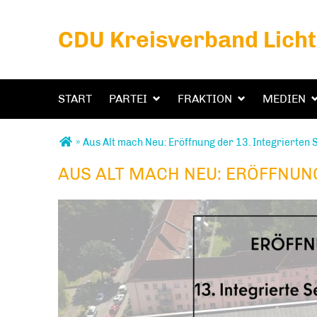
CDU Kreisverband Lich
START
PARTEI
FRAKTION
MEDIEN
Sie sind hier
»
Aus Alt mach Neu: Eröffnung der 13. Integrierten
AUS ALT MACH NEU: ERÖFFNUN
AUS ALT MACH NEU: ERÖFFNUNG DER 