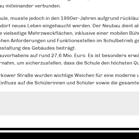
u miteinander verbunden.
hule, musste jedoch in den 1990er-Jahren aufgrund rückläuf
ort neues Leben eingehaucht werden. Der Neubau dient als
vielseitige Mehrzweckflächen, inklusive einer mobilen Bühn
chen Anforderungen und Funktionsstellen im Schulbetrieb g
estaltung des Gebäudes beiträgt.
auvorhabens auf rund 27,6 Mio. Euro. Es ist besonders erw
rnahm, um sicherzustellen, dass die Schule den höchsten Qu
kower Straße wurden wichtige Weichen für eine moderne und
n Einfluss auf die Schülerinnen und Schüler sowie die gesam