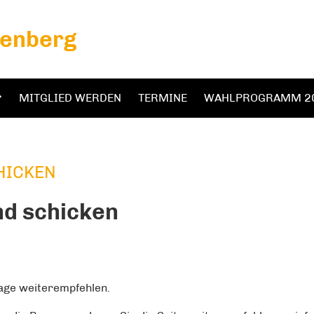
tenberg
MITGLIED WERDEN
TERMINE
WAHLPROGRAMM 2
HICKEN
nd schicken
page weiterempfehlen.