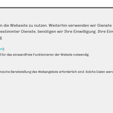
m die Webseite zu nutzen. Weiterhin verwenden wir Dienste 
timmter Dienste, benötigen wir Ihre Einwilligung. Ihre Einw
IM WEB
L
g.
Danny Freymark MdA
I
Prof. Dr. Martin Pätzold MdA
K
en
)
für das einwandfreie Funktionieren der Website notwendig.
Dennis Haustein MdA
S
Lilia Usik MdA
D
hnische Bereitstellung des Webangebots erforderlich sind. Solche Daten werd
JU Lichtenberg
CDU Fraktion Abgeordnetenhaus
CDU Berlin
CDU Deutschlands
CDU/CSU Bundestagsfraktion
EVP Fraktion