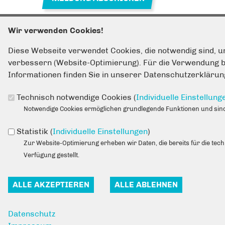
Wir verwenden Cookies!
Diese Webseite verwendet Cookies, die notwendig sind, u
verbessern (Website-Optimierung). Für die Verwendung bes
Fußbereich
ANSCHRIFT
Informationen finden Sie in unserer Datenschutzerklärun
CDU Lich­ten­berg
Konrad-Wolf-Str. 91/92
Technisch notwendige Cookies (
Individuelle Einstellung
13055
Ber­lin
Notwendige Cookies ermöglichen grundlegende Funktionen und sind 
Telefon:
(030) 51 30 51 200
Fax:
(030) 51 30 51 209
Statistik (
Individuelle Einstellungen
)
E-Mail:
post@cdu-lichtenberg.de
Zur Website-Optimierung erheben wir Daten, die bereits für die tec
Verfügung gestellt.
Datenschutz